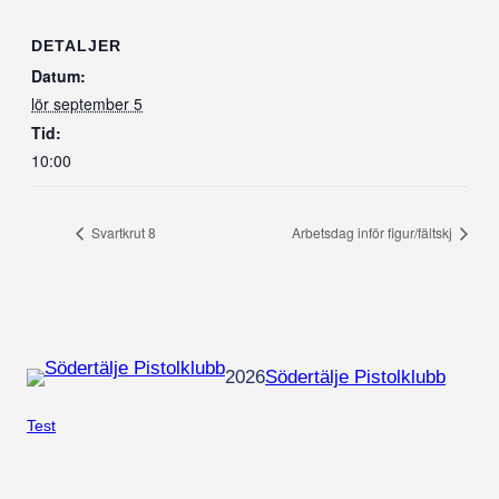
DETALJER
Datum:
lör september 5
Tid:
10:00
Svartkrut 8
Arbetsdag inför figur/fältskj
2026
Södertälje Pistolklubb
Test