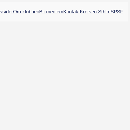
ssidor
Om klubben
Bli medlem
Kontakt
Kretsen Sthlm
SPSF