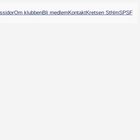
ssidor
Om klubben
Bli medlem
Kontakt
Kretsen Sthlm
SPSF