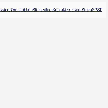
ssidor
Om klubben
Bli medlem
Kontakt
Kretsen Sthlm
SPSF